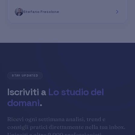
Stefano Fresolone
STAY UPDATED
Iscriviti a
Lo studio del
domani
.
Ricevi ogni settimana analisi, trend e
consigli pratici direttamente nella tua inbox.
Unisciti a oltre 9.000 professionisti.