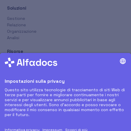
Soluzioni
Gestione
Relazione
Organizzazione
Analisi
Risorse
Nuovi Rilasci
Supporto Remoto
Tutorial
Blog
Prenota Online
Azienda
Chi Siamo
Partner
Carriera
Contatti