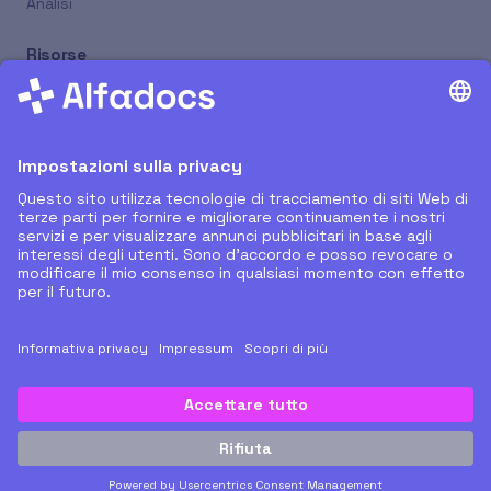
Analisi
Risorse
Nuovi Rilasci
Supporto Remoto
Tutorial
Blog
Prenota Online
Azienda
Chi Siamo
Partner
Carriera
Contatti
© 2026 AlfaDocs. Tutti i diritti riservati.
Privacy Policy
Condizioni di utilizzo