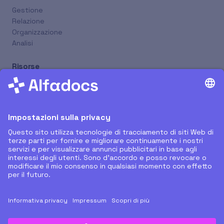
Gestione
Relazione
Organizzazione
Analisi
Risorse
Nuovi Rilasci
Supporto Remoto
Tutorial
Blog
Prenota Online
Azienda
Chi Siamo
Partner
Carriera
Contatti